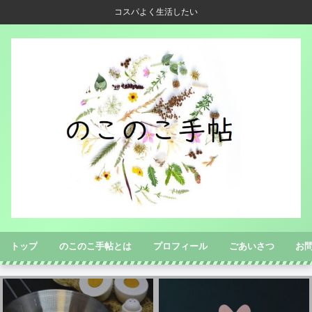
コスパよく生活したい
トップ
のこのこ手帖とは
プロフィール
ごあいさつ
お