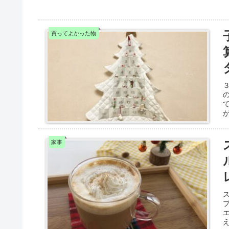
買ってよかった物
３
家事
ス