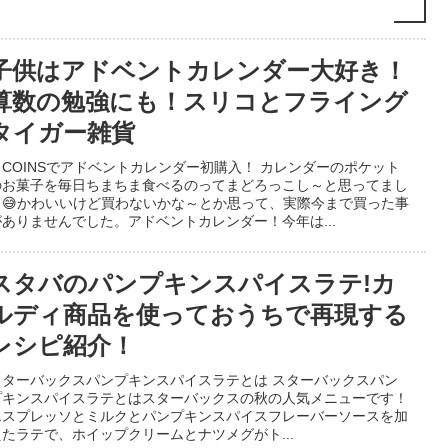
子供はアドベントカレンダー大好き！
算数の勉強にも！スリコとフライング
タイガー雑貨
COINSでアドベントカレンダー初購入！ カレンダーのポケット
のお菓子を毎日ちまちま食べるのってまどろっこし～と思ってまし
て😅かわいいけど買わないかな～とか思って、実際今まで買った事
がありませんでした。アドベントカレンダー！今年は...
スタバのパンプキンスパイスラテ!カ
ルディ商品を使っておうちで再現する
レシピ紹介！
ターバックスパンプキンスパイスラテとは スターバックスパン
プキンスパイスラテとはスターバックスの秋の人気メニューです！
エスプレッソとミルクとパンプキンスパイスフレーバーソースを加
えたラテで、ホイップクリームとナツメグがト...