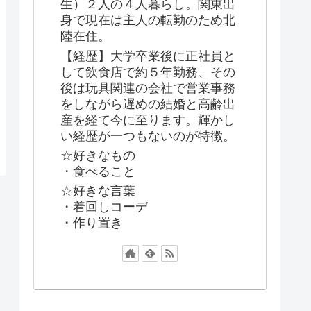
生）２人の４人暮らし。関東出
身で現在は主人の転勤のため北
陸在住。
【経歴】大学卒業後に正社員と
して飲食店で約５年勤務、その
後は玩具関連の会社で営業事務
をしながら遅めの結婚と高齢出
産を経て今に至ります。輝かし
い経歴が一つもないのが特徴。
☆好きなもの
・食べること
☆好きな言葉
・着回しコーデ
・作り置き