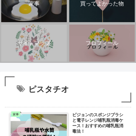
家事
買ってよかった物
サイトマップ
プロフィール
ピスタチオ
ピジョンのスポンジブラシ
家事
と電子レンジ哺乳瓶消毒ケ
ース！おすすめの哺乳瓶消
毒法！