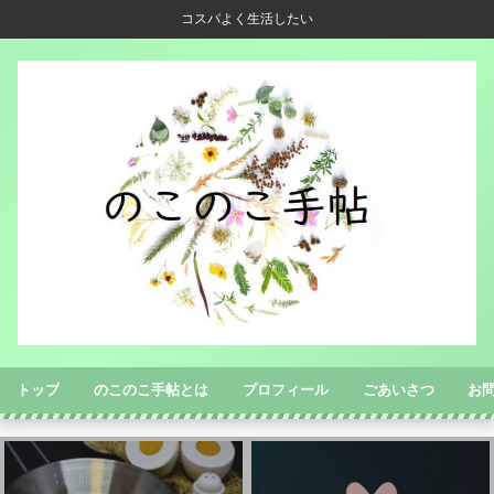
コスパよく生活したい
トップ
のこのこ手帖とは
プロフィール
ごあいさつ
お