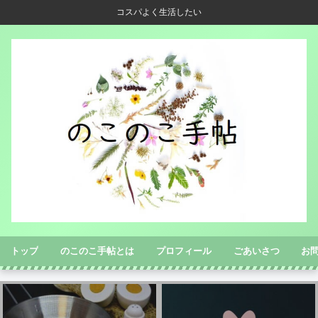
コスパよく生活したい
トップ
のこのこ手帖とは
プロフィール
ごあいさつ
お