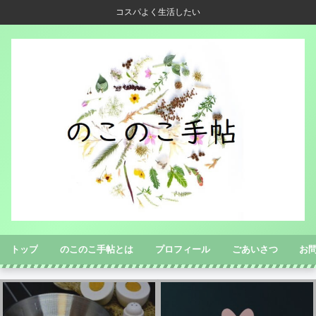
コスパよく生活したい
トップ
のこのこ手帖とは
プロフィール
ごあいさつ
お